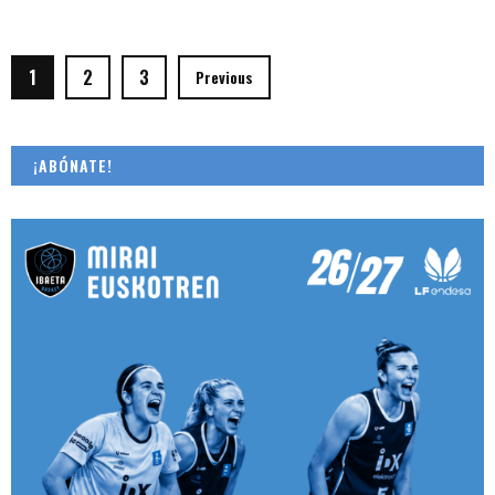
1
2
3
Previous
¡ABÓNATE!