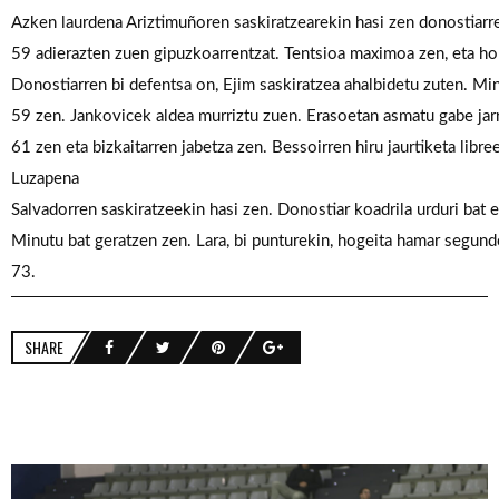
Azken
laurdena
Ariztimuñoren
saskiratzearekin
hasi
zen
donostiarre
59
adierazten
zuen
gipuzkoarrentzat.
Tentsioa
maximoa
zen,
eta
ho
Donostiarren
bi
defentsa
on,
Ejim
saskiratzea
ahalbidetu
zuten.
Min
59
zen.
Jankovicek
aldea
murriztu
zuen.
Erasoetan
asmatu
gabe
jar
61
zen
eta
bizkaitarren
jabetza
zen.
Bessoirren
hiru
jaurtiketa
libre
Luzapena
Salvadorren
saskiratzeekin
hasi
zen.
Donostiar
koadrila
urduri
bat
e
Minutu
bat
geratzen
zen.
Lara,
bi
punturekin,
hogeita
hamar
segund
73.
SHARE