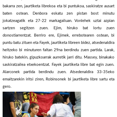
bakarra zen, jaurtiketa librekoa eta bi puntukoa, saskiratze ausart
baten ostean.
Denbora eskatu zen pistan bost minutu
jokatzeagatik eta 27-22 markagailuan.
Vonlehek uztai azpian
sartzen segitzen zuen.
Ejim, hiruko bat lortu zuen
donostiarrentzat.
Berriro
ere,
Ejimek,
errebotearen
ostean,
bi
puntu
batu
zituen
eta
Fayek,
jaurtiketa
libreen
bidez,
atsedenaldira
heltzeko
bi
minuturen
faltan
29na
berdindu
zuen
partida.
Larak,
hiruko
batekin,
gipuzkoarrak
aurretik
jarri
ditu.
Massey,
binakako
saskiratzailea
etxekoentzat.
Fayek
jaurtiketa
libre
bat
egin
zuen.
Alarconek
partida
berdindu
zuen.
Atsedenaldira
33-35eko
emaitzarekin
iritsi
ziren,
Robinsonek
bi
jaurtiketa
libre
sartu
eta
gero.