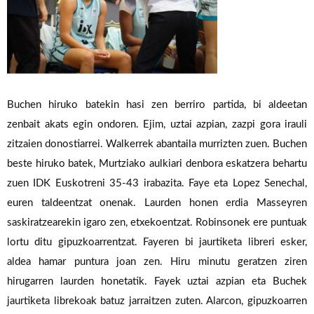
Buchen
hiruko
batekin
hasi
zen
berriro
partida,
bi
aldeetan
zenbait
akats
egin
ondoren.
Ejim,
uztai
azpian,
zazpi
gora
irauli
zitzaien
donostiarrei.
Walkerrek
abantaila
murrizten
zuen.
Buchen
beste
hiruko
batek,
Murtziako
aulkiari
denbora
eskatzera
behartu
zuen
IDK
Euskotreni
35-43
irabazita.
Faye
eta
Lopez
Senechal,
euren
taldeentzat
onenak.
Laurden
honen
erdia
Masseyren
saskiratzearekin
igaro
zen,
etxekoentzat.
Robinsonek
ere
puntuak
lortu
ditu
gipuzkoarrentzat.
Fayeren
bi
jaurtiketa
libreri
esker,
aldea
hamar
puntura
joan
zen.
Hiru
minutu
geratzen
ziren
hirugarren
laurden
honetatik.
Fayek
uztai
azpian
eta
Buchek
jaurtiketa
librekoak
batuz
jarraitzen
zuten.
Alarcon,
gipuzkoarren