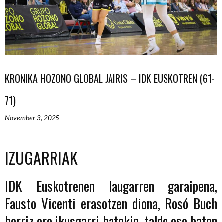
KRONIKA HOZONO GLOBAL JAIRIS – IDK EUSKOTREN (61-
71)
November 3, 2025
IZUGARRIAK
IDK
Euskotrenen
laugarren
garaipena,
Fausto
Vicenti
erasotzen
diona,
Rosó
Buch
berriz
ere
ikusgarri
batekin,
talde
oso
baten