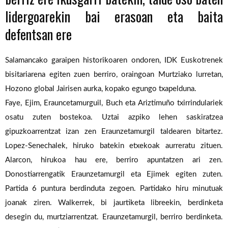
lidergoarekin
bai
erasoan
eta
baita
defentsan
ere
Salamancako
garaipen
historikoaren
ondoren,
IDK
Euskotrenek
bisitariarena
egiten
zuen
berriro,
oraingoan
Murtziako
lurretan,
Hozono
global
Jairisen
aurka,
kopako
egungo
txapelduna.
Faye,
Ejim,
Erauncetamurguil,
Buch
eta
Ariztimuño
txirrindulariek
osatu
zuten
bostekoa.
Uztai
azpiko
lehen
saskiratzea
gipuzkoarrentzat
izan
zen
Eraunzetamurgil
taldearen
bitartez.
Lopez-Senechalek,
hiruko
batekin
etxekoak
aurreratu
zituen.
Alarcon,
hirukoa
hau
ere,
berriro
apuntatzen
ari
zen.
Donostiarrengatik
Eraunzetamurgil
eta
Ejimek
egiten
zuten.
Partida
6
puntura
berdinduta
zegoen.
Partidako
hiru
minutuak
joanak
ziren.
Walkerrek,
bi
jaurtiketa
libreekin,
berdinketa
desegin
du,
murtziarrentzat.
Eraunzetamurgil,
berriro
berdinketa.