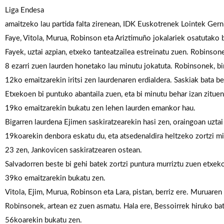
Liga Endesa
amaitzeko
lau
partida
falta
zirenean,
IDK
Euskotrenek
Lointek
Gern
Faye,
Vitola,
Murua,
Robinson
eta
Ariztimuño
jokalariek
osatutako
Fayek,
uztai
azpian,
etxeko
tanteatzailea
estreinatu
zuen.
Robinsone
8
ezarri
zuen
laurden
honetako
lau
minutu
jokatuta.
Robinsonek,
bi
12ko
emaitzarekin
iritsi
zen
laurdenaren
erdialdera.
Saskiak
bata
be
Etxekoen
bi
puntuko
abantaila
zuen,
eta
bi
minutu
behar
izan
zituen
19ko
emaitzarekin
bukatu
zen
lehen
laurden
emankor
hau.
Bigarren
laurdena
Ejimen
saskiratzearekin
hasi
zen,
oraingoan
uztai
19koarekin
denbora
eskatu
du,
eta
atsedenaldira
heltzeko
zortzi
mi
23
zen,
Jankovicen
saskiratzearen
ostean.
Salvadorren
beste
bi
gehi
batek
zortzi
puntura
murriztu
zuen
etxek
39ko
emaitzarekin
bukatu
zen.
Vitola,
Ejim,
Murua,
Robinson
eta
Lara,
pistan,
berriz
ere.
Muruaren
Robinsonek,
artean
ez
zuen
asmatu.
Hala
ere,
Bessoirrek
hiruko
ba
56koarekin
bukatu
zen.