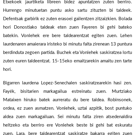
Etxekoek
jaurtiketa
libreen
bidez
apuntatzen
zuten
berriro.
Hurrengo
minutuetan
puntu
asko
sartu
zituzten
bi
taldeek.
Defentsak
garbirik
ez
zuten
erasoei
gailentzen
zitzaizkien.
Bolada
hori
Donostiako
taldeak
eten
zuen
Fayeren
bi
gehi
bateko
batekin.
Vonlehek
ere
bere
taldearentzat
egiten
zuen.
Lehen
laurdenaren
amaierara
iristeko
bi
minutu
falta
zirenean
13
puntura
berdinduta
zegoen
partida.
Buchek
eta
Vonlehek
saskiratzea
lortu
zuten
euren
taldeentzat.
15-15eko
emaitzarekin
amaitu
zen
tarte
hori.
Bigarren
laurdena
Lopez-Senechalen
saskiratzearekin
hasi
zen.
Fayék,
bisitarien
markagailua
estreinatu
zuen.
Murtziako
Mataixen
hiruko
batek
aurreratu
du
bere
taldea.
Robinsonek,
ordea,
ez
zuen
asmatzen.
Vonlehek, uztai azpitik, bost puntuko
aldea zuen markagailuan.
Sei minutu falta ziren atsedenaldira
heltzeko eta berriro ere Vonlehek beste bi gehi bat eskuratu
zuen.
Lara, bere taldearentzat saskiratze bakarra egiten zuen