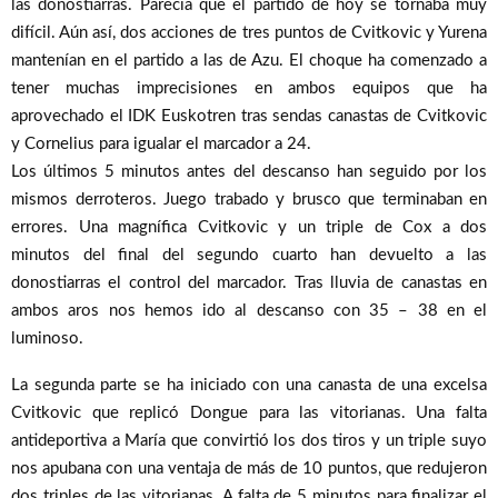
las donostiarras. Parecía que el partido de hoy se tornaba muy
difícil. Aún así, dos acciones de tres puntos de Cvitkovic y Yurena
mantenían en el partido a las de Azu. El choque ha comenzado a
tener muchas imprecisiones en ambos equipos que ha
aprovechado el IDK Euskotren tras sendas canastas de Cvitkovic
y Cornelius para igualar el marcador a 24.
Los últimos 5 minutos antes del descanso han seguido por los
mismos derroteros. Juego trabado y brusco que terminaban en
errores. Una magnífica Cvitkovic y un triple de Cox a dos
minutos del final del segundo cuarto han devuelto a las
donostiarras el control del marcador. Tras lluvia de canastas en
ambos aros nos hemos ido al descanso con 35 – 38 en el
luminoso.
La segunda parte se ha iniciado con una canasta de una excelsa
Cvitkovic que replicó Dongue para las vitorianas. Una falta
antideportiva a María que convirtió los dos tiros y un triple suyo
nos apubana con una ventaja de más de 10 puntos, que redujeron
dos triples de las vitorianas. A falta de 5 minutos para finalizar el