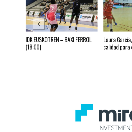
y
IDK EUSKOTREN – BAXI FERROL
Laura García,
zar a
(18:00)
calidad para e