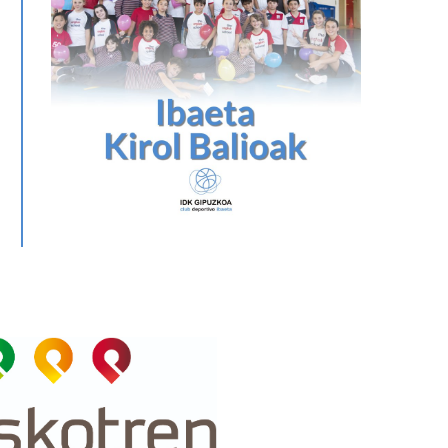
 IDK Euskotren busca la octava
Cousseins-Smith: “Estoy
ctoria
entusiasmada por empezar
jugar”