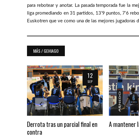
para rebotear y anotar. La pasada temporada fue la me
liga promediando en 31 partidos, 13’9 puntos, 7’6 rebo
Euskotren que ve como una de las mejores jugadoras de
MÁS / GEHIAGO
06
12
APR
SEP
 IDK
Derrota tras un parcial final en
A mantener l
contra