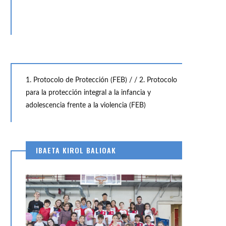
1. Protocolo de Protección (FEB) /
/ 2. Protocolo
para la protección integral a la infancia y
adolescencia frente a la violencia (FEB)
18
0
NOV
A
IBAETA KIROL BALIOAK
K EUSKOTREN – KUTXABANK
PERFUMERÍAS AVENIDA – ID
ASKI (62-81)
EUSKOTREN (68 –...