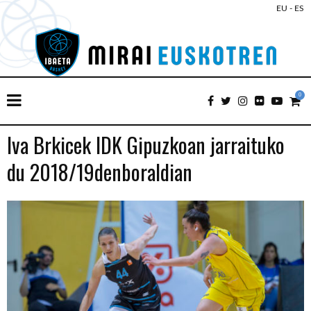
EU
-
ES
0
Iva Brkicek IDK Gipuzkoan jarraituko
du 2018/19denboraldian