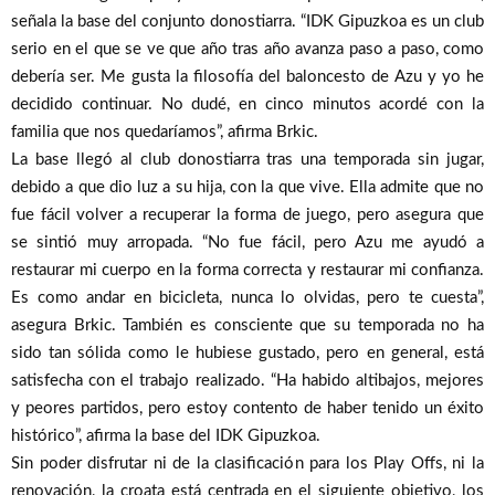
señala la base del conjunto donostiarra. “IDK Gipuzkoa es un club
serio en el que se ve que año tras año avanza paso a paso, como
debería ser. Me gusta la filosofía del baloncesto de Azu y yo he
decidido continuar. No dudé, en cinco minutos acordé con la
familia que nos quedaríamos”, afirma Brkic.
La base llegó al club donostiarra tras una temporada sin jugar,
debido a que dio luz a su hija, con la que vive. Ella admite que no
fue fácil volver a recuperar la forma de juego, pero asegura que
se sintió muy arropada. “No fue fácil, pero Azu me ayudó a
restaurar mi cuerpo en la forma correcta y restaurar mi confianza.
Es como andar en bicicleta, nunca lo olvidas, pero te cuesta”,
asegura Brkic. También es consciente que su temporada no ha
sido tan sólida como le hubiese gustado, pero en general, está
satisfecha con el trabajo realizado. “Ha habido altibajos, mejores
y peores partidos, pero estoy contento de haber tenido un éxito
histórico”, afirma la base del IDK Gipuzkoa.
Sin poder disfrutar ni de la clasificación para los Play Offs, ni la
renovación, la croata está centrada en el siguiente objetivo, los