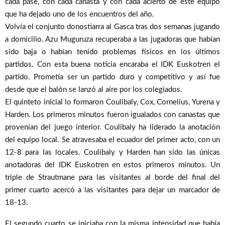
cada pase, con cada canasta y con cada acierto de este equipo
que ha dejado uno de los encuentros del año.
Volvía el conjunto donostiarra al Gasca tras dos semanas jugando
a domicilio. Azu Muguruza recuperaba a las jugadoras que habían
sido baja o habían tenido problemas físicos en los últimos
partidos. Con esta buena noticia encaraba el IDK Euskotren el
partido. Prometía ser un partido duro y competitivo y así fue
desde que el balón se lanzó al aire por los colegiados.
El quinteto inicial lo formaron Coulibaly, Cox, Cornelius, Yurena y
Harden. Los primeros minutos fueron igualados con canastas que
provenían del juego interior. Coulibaly ha liderado la anotación
del equipo local. Se atravesaba el ecuador del primer acto, con un
12-8 para las locales. Coulibaly y Harden han sido las únicas
anotadoras del IDK Euskotren en estos primeros minutos. Un
triple de Strautmane para las visitantes al borde del final del
primer cuarto acercó a las visitantes para dejar un marcador de
18-13.
El segundo cuarto se iniciaba con la misma intensidad que había