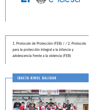
1. Protocolo de Protección (FEB) /
/ 2. Protocolo
para la protección integral a la infancia y
adolescencia frente a la violencia (FEB)
19
3
NOV
N
IBAETA KIROL BALIOAK
AR GIRONA – IDK EUSKOTREN
Gran victoria sobre la bocin
8:05)