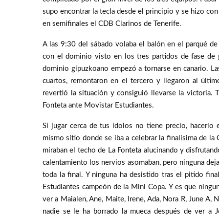
supo encontrar la tecla desde el principio y se hizo con
en semifinales el CDB Clarinos de Tenerife.
A las 9:30 del sábado volaba el balón en el parqué de
con el dominio visto en los tres partidos de fase de 
dominio gipuzkoano empezó a tornarse en canario. La
cuartos, remontaron en el tercero y llegaron al últi
revertió la situación y consiguió llevarse la victoria
Fonteta ante Movistar Estudiantes.
Si jugar cerca de tus ídolos no tiene precio, hacerlo
mismo sitio donde se iba a celebrar la finalísima de l
miraban el techo de La Fonteta alucinando y disfrutan
calentamiento los nervios asomaban, pero ninguna deja
toda la final. Y ninguna ha desistido tras el pitido f
Estudiantes campeón de la Mini Copa. Y es que ningu
ver a Maialen, Ane, Maite, Irene, Ada, Nora R, June A, 
nadie se le ha borrado la mueca después de ver a J